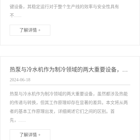
键设备，其稳定运行对于整个生产线的效率与安全性具有
不......
了解详情 +
热泵与冷水机作为制冷领域的两大重要设备，虽然都涉及热能的传递与转换，但其工作原理却存在显著的差异。本文将从两者的基本工作原理出发，详细阐述它们之间的区别。 首先，我们来看热泵的工作原理。热泵是一种能够利用低位热能并将其提升到高位热能的设备，其核心在于通过逆卡诺原理实现热能的转换。具体来说，热泵通过消耗少量的电能，从空气、水或地下水中吸收大量的低温热能，然后经过压缩机的压缩，将低温热能转化为高温热能，最后通过热交换器将高温热能释放到需要加热的空间或物体中。在这个过程中，热泵能够实现能量的高效利用，具有能耗
2024-06-18
热泵与冷水机作为制冷领域的两大重要设备，虽然都涉及热能
的传递与转换，但其工作原理却存在显著的差异。本文将从两
者的基本工作原理出发，详细阐述它们之间的区别。首
先，......
了解详情 +