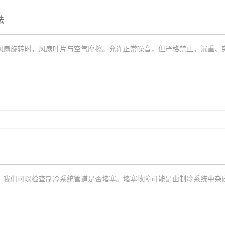
法
风扇旋转时，风扇叶片与空气摩擦。允许正常噪音，但严格禁止。沉重、
，我们可以检查制冷系统管道是否堵塞。堵塞故障可能是由制冷系统中杂