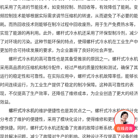
机采用了先进的节能技术，如变频控制、热回收等，有效降低了能耗。变
频控制技术能够根据实际需求调节压缩机的转速，从而避免了不必要的能
耗。而热回收技术则能够在制冷过程中回收废热，用于生产免费热水等，
实现了能源的再利用。此外，螺杆式冷水机还采用了环保型制冷剂，减少
了对环境的污染。这种节能环保的特点，使得螺杆式冷水机在工业生产中
更加符合可持续发展的要求，为企业赢得了良好的社会声誉。
螺杆式冷水机的高可靠性也是其备受推崇的原因之一。螺杆式冷水机
采用高品质的压缩机和制冷配件，经过严格的质量控制和测试，确保了其
运行的稳定性和可靠性。在实际应用中，螺杆式冷水机故障率低，能够长
时间连续运行，为工业生产提供了稳定的制冷保障。这种高可靠性的表
现，不仅提高了生产效率，还降低了维修成本，为企业创造了更大的经济
效益。
螺杆式冷水机
的维护便捷性也是其优点之一。螺杆式冷水机的设计充
分考虑了维护的便捷性，采用了模块化设计，使得维修和更换配件更加方
便快捷。同时，螺杆式冷水机还配备了完善的故障诊断系统，能够及时发
现并解决问题，减少了故障对生产的影响。这种设计不仅提高了设备的维