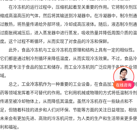
在冷冻机的运行过程中，压缩机起着至关重要的作用。它将制冷剂压
缩成高温高压的气体，然后将其输送到冷凝器中。在冷凝器中，制冷剂通
过散热，将热量传递给外部环境，冷却成高压液体。随后，液态制冷剂通
过膨胀阀减压后，进入蒸发器中进行蒸发，吸收热量并降低周围介质的温
度。这个过程不断循环，从而实现了对食品的冷冻和保鲜。
此外，食品冷冻机与工业冷冻机在原理和结构上具有一定的相似性。
它们都是通过制冷剂循环来降低温度，从而实现冷冻效果。不过，食品冷
冻机更专注于食品的加工和储存，而工业冷冻机则广泛应用于各种工业领
域。
总之，
工业冷冻机
作为一种重要的工业设备，在食品加工、化工、制
药等领域发挥着不可替代的作用。它利用机械或物理的方式将低温制冷剂
传递至被冷却物体上，从而降低其温度。虽然冷冻机存在一些缺点和不
足，但随着科技的进步和人们对环保、节能等方面的关注日益增加，相信
未来会有更加先进、高效的冷冻机问世，为人类的生产和生活带来更多便
利和福祉。